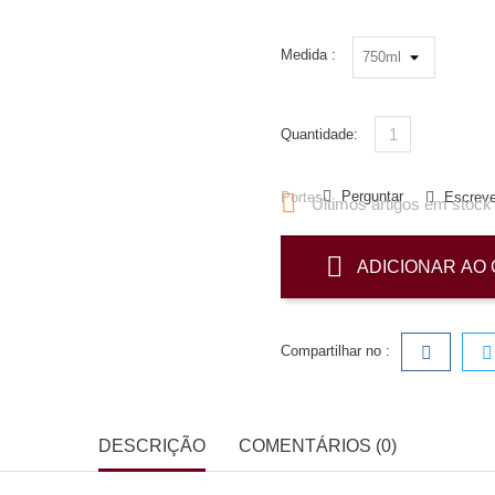
Medida :
Quantidade:
Perguntar
Portes

Escreve
Últimos artigos em stock
ADICIONAR AO
Compartilhar no :
DESCRIÇÃO
COMENTÁRIOS (0)