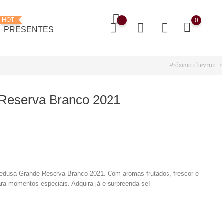
HOT
0
PRESENTES
chevron_r
Próximo
Reserva Branco 2021
Medusa Grande Reserva Branco 2021. Com aromas frutados, frescor e
 para momentos especiais. Adquira já e surpreenda-se!