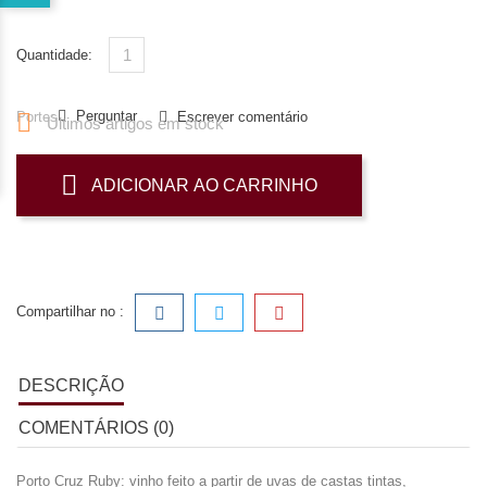
Quantidade:
Perguntar
Portes

Escrever comentário
Últimos artigos em stock
ADICIONAR AO CARRINHO
Compartilhar no :
DESCRIÇÃO
COMENTÁRIOS (0)
Porto Cruz Ruby: vinho feito a partir de uvas de castas tintas,