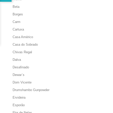
Beta
Borges
Carm
Cartuxa
Casa Américo
Casa do Sobrado
Chivas Regal
Dalva
Desafinado
Dewar`s
Dom Vicente
Drumshambo Gunpowder
Ervideira
Esporão
Flor de Nelas